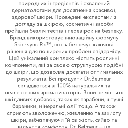
природних інгредієнтів і схвалений
дерматологами для досягнення красивої,
здорової шкіри. Проведені експертами з
догляду за шкірою, косметичні засоби
пройшли безліч тестів і перевірок на безпеку.
Бренд використовує інноваційну формулу
Skin-sync Rx™, що забезпечує ключові
рішення для поширених проблем епідермісу.
Цей унікальний комплекс містить рослинні
компоненти, які за своєю структурою подібні
до шкіри, що дозволяє досягати оптимальних
результатів. Всі продукти Dr.Belmeur
складаються зі 100% натуральних та
неалергенних ароматизаторів. Вони не містять
шкідливих добавок, таких як парабени, штучні
барвники, мінеральні олії тощо. А також
сприяють зволоженню, живленню та захисту
шкіри, забезпечуючи їй свіжість, сяйво та
відчуття комфорту. Dr. Belmeur — це