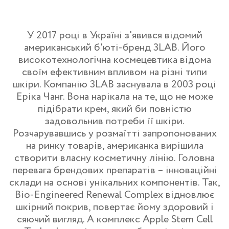
У 2017 році в Україні з'явився відомий
американський б'юті-бренд 3LAB. Його
високотехнологічна космецевтика відома
своїм ефективним впливом на різні типи
шкіри. Компанію 3LAB заснувала в 2003 році
Еріка Чанг. Вона нарікала на те, що не може
підібрати крем, який би повністю
задовольнив потреби її шкіри.
Розчарувавшись у розмаїтті запропонованих
на ринку товарів, американка вирішила
створити власну косметичну лінію. Головна
перевага брендових препаратів – інноваційні
склади на основі унікальних компонентів. Так,
Bio-Engineered Renewal Complex відновлює
шкірний покрив, повертає йому здоровий і
сяючий вигляд. А комплекс Apple Stem Cell