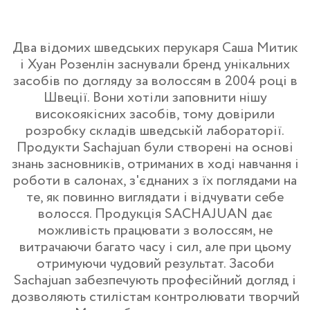
Два відомих шведських перукаря Саша Митик
і Хуан Розенлін заснували бренд унікальних
засобів по догляду за волоссям в 2004 році в
Швеції. Вони хотіли заповнити нішу
високоякісних засобів, тому довірили
розробку складів шведській лабораторії.
Продукти Sachajuan були створені на основі
знань засновників, отриманих в ході навчання і
роботи в салонах, з'єднаних з їх поглядами на
те, як повинно виглядати і відчувати себе
волосся. Продукція SACHAJUAN дає
можливість працювати з волоссям, не
витрачаючи багато часу і сил, але при цьому
отримуючи чудовий результат. Засоби
Sachajuan забезпечують професійний догляд і
дозволяють стилістам контролювати творчий