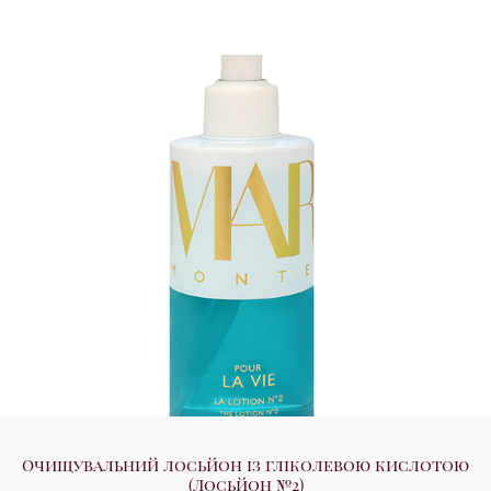
Очищувальний лосьйон із гліколевою кислотою
(Лосьйон №2)