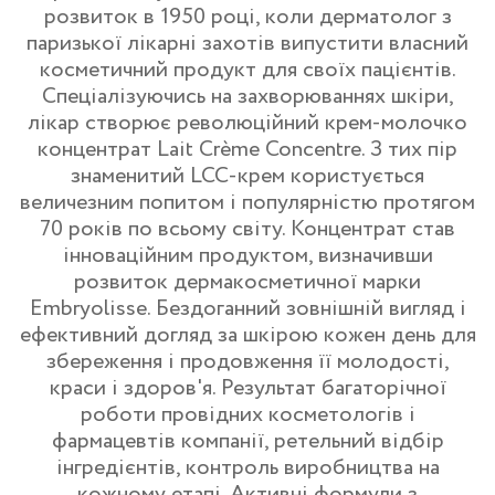
розвиток в 1950 році, коли дерматолог з
паризької лікарні захотів випустити власний
косметичний продукт для своїх пацієнтів.
Спеціалізуючись на захворюваннях шкіри,
лікар створює революційний крем-молочко
концентрат Lait Crème Concentre. З тих пір
знаменитий LCC-крем користується
величезним попитом і популярністю протягом
70 років по всьому світу. Концентрат став
інноваційним продуктом, визначивши
розвиток дермакосметичної марки
Embryolisse. Бездоганний зовнішній вигляд і
ефективний догляд за шкірою кожен день для
збереження і продовження її молодості,
краси і здоров'я. Результат багаторічної
роботи провідних косметологів і
фармацевтів компанії, ретельний відбір
інгредієнтів, контроль виробництва на
кожному етапі. Активні формули з